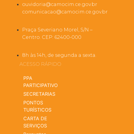
ouvidoria@camocim.ce.gov.br
comunicacao@camocim.ce.gov.br
Praça Severiano Morel, S/N –
Centro. CEP: 62400-000
8h às 14h, de segunda a sexta.
ACESSO RÁPIDO
PPA
PARTICIPATIVO
SECRETARIAS
PONTOS
TURÍSTICOS
CARTA DE
SERVIÇOS