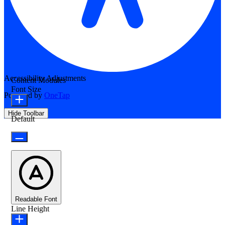
Accessibility Adjustments
Content Modules
Font Size
Powered by
OneTap
Hide Toolbar
Default
Readable Font
Line Height