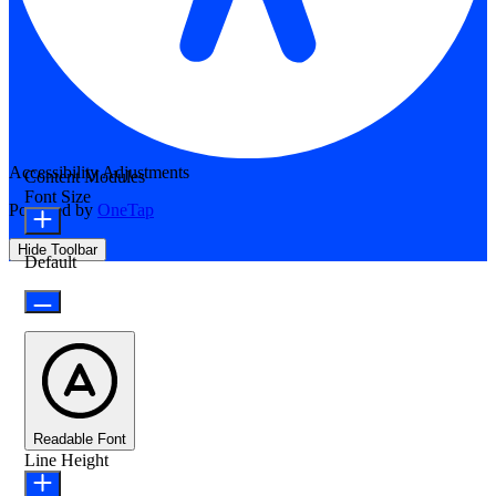
Accessibility Adjustments
Content Modules
Font Size
Powered by
OneTap
Hide Toolbar
Default
Readable Font
Line Height