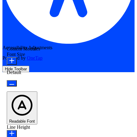
Accessibility Adjustments
Content Modules
Font Size
Powered by
OneTap
Hide Toolbar
Default
Readable Font
Line Height