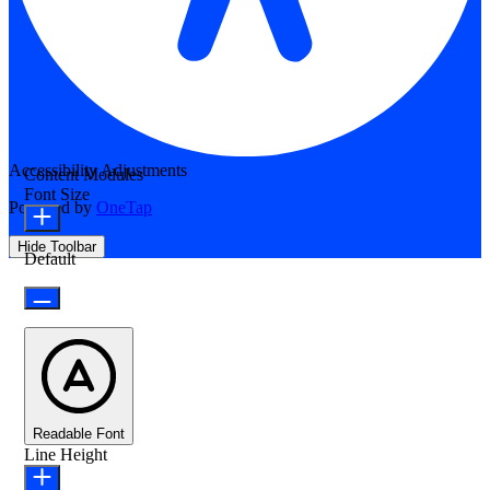
Accessibility Adjustments
Content Modules
Font Size
Powered by
OneTap
Hide Toolbar
Default
Readable Font
Line Height