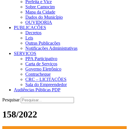
Prefeita e Vice
Sobre Camocim
Mapa da Cidade
Dados do Município
OUVIDORIA
PUBLICAÇÕES
Decretos
Leis
Outras Publicações
Notificações Administrativas
SERVIÇOS
PPA Participativo
Carta de Serviços
Governo Eletrônico
Contracheque
CRC – LICITAÇÕES
Sala do Empreendedor
Audiências Públicas PDP
Pesquisar
158/2022