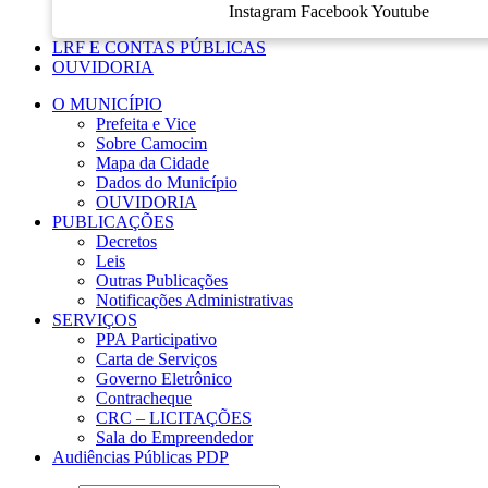
Instagram
Facebook
Youtube
LRF E CONTAS PÚBLICAS
OUVIDORIA
O MUNICÍPIO
Prefeita e Vice
Sobre Camocim
Mapa da Cidade
Dados do Município
OUVIDORIA
PUBLICAÇÕES
Decretos
Leis
Outras Publicações
Notificações Administrativas
SERVIÇOS
PPA Participativo
Carta de Serviços
Governo Eletrônico
Contracheque
CRC – LICITAÇÕES
Sala do Empreendedor
Audiências Públicas PDP