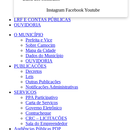
Instagram
Facebook
Youtube
LRF E CONTAS PÚBLICAS
OUVIDORIA
O MUNICÍPIO
Prefeita e Vice
Sobre Camocim
Mapa da Cidade
Dados do Município
OUVIDORIA
PUBLICAÇÕES
Decretos
Leis
Outras Publicações
Notificações Administrativas
SERVIÇOS
PPA Participativo
Carta de Serviços
Governo Eletrônico
Contracheque
CRC – LICITAÇÕES
Sala do Empreendedor
Audiências Públicas PDP