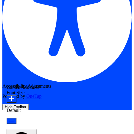
Accessibility Adjustments
Content Modules
Font Size
Powered by
OneTap
Hide Toolbar
Default