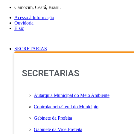
Ir
Camocim, Ceará, Brasil.
para
Acesso à Informação
o
Ouvidoria
conteúdo
E-sic
SECRETARIAS
SECRETARIAS
Autarquia Municipal do Meio Ambiente
Controladoria-Geral do Município
Gabinete da Prefeita
Gabinete da Vice-Prefeita