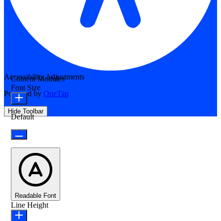
Accessibility Adjustments
Content Modules
Font Size
Powered by
OneTap
Hide Toolbar
Default
Readable Font
Line Height