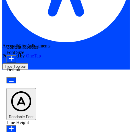
Accessibility Adjustments
Content Modules
Font Size
Powered by
OneTap
Hide Toolbar
Default
Readable Font
Line Height