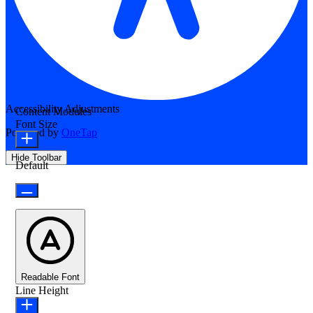
Accessibility Adjustments
Content Modules
Font Size
Powered by
OneTap
Hide Toolbar
Default
Readable Font
Line Height