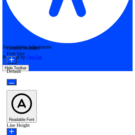
Accessibility Adjustments
Content Modules
Font Size
Powered by
OneTap
Hide Toolbar
Default
Readable Font
Line Height