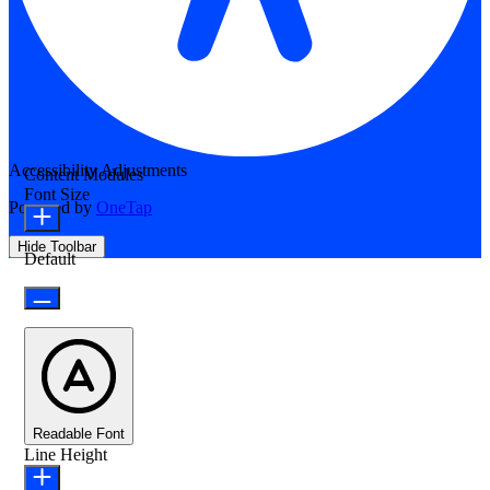
Accessibility Adjustments
Content Modules
Font Size
Powered by
OneTap
Hide Toolbar
Default
Readable Font
Line Height