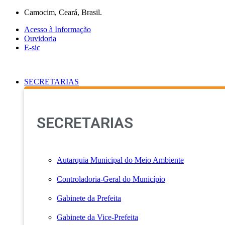
Ir
Camocim, Ceará, Brasil.
para
Acesso à Informação
o
Ouvidoria
conteúdo
E-sic
SECRETARIAS
SECRETARIAS
Autarquia Municipal do Meio Ambiente
Controladoria-Geral do Município
Gabinete da Prefeita
Gabinete da Vice-Prefeita