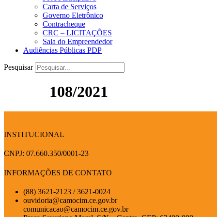
Carta de Serviços
Governo Eletrônico
Contracheque
CRC – LICITAÇÕES
Sala do Empreendedor
Audiências Públicas PDP
Pesquisar
108/2021
INSTITUCIONAL
CNPJ: 07.660.350/0001-23
INFORMAÇÕES DE CONTATO
(88) 3621-2123 / 3621-0024
ouvidoria@camocim.ce.gov.br
comunicacao@camocim.ce.gov.br