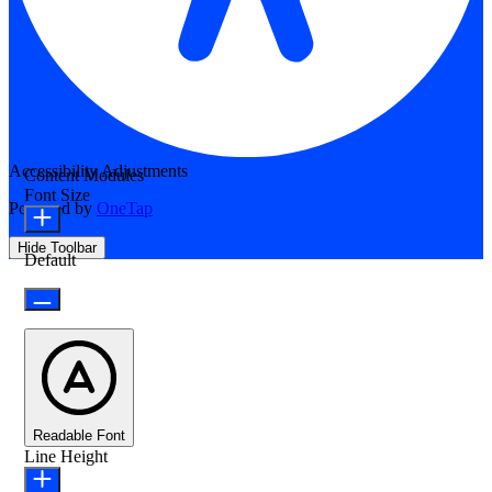
Accessibility Adjustments
Content Modules
Font Size
Powered by
OneTap
Hide Toolbar
Default
Readable Font
Line Height