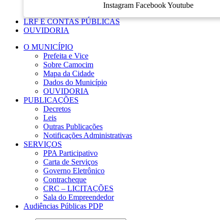
Instagram
Facebook
Youtube
LRF E CONTAS PÚBLICAS
OUVIDORIA
O MUNICÍPIO
Prefeita e Vice
Sobre Camocim
Mapa da Cidade
Dados do Município
OUVIDORIA
PUBLICAÇÕES
Decretos
Leis
Outras Publicações
Notificações Administrativas
SERVIÇOS
PPA Participativo
Carta de Serviços
Governo Eletrônico
Contracheque
CRC – LICITAÇÕES
Sala do Empreendedor
Audiências Públicas PDP