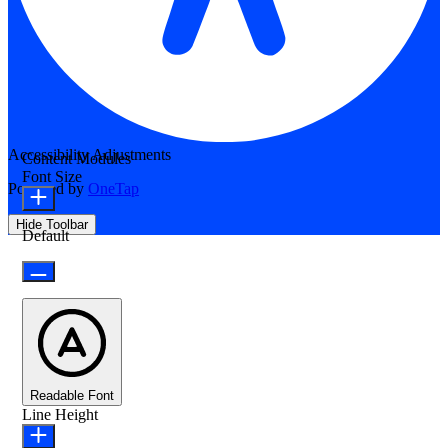
Accessibility Adjustments
Content Modules
Font Size
Powered by
OneTap
Hide Toolbar
Default
Readable Font
Line Height