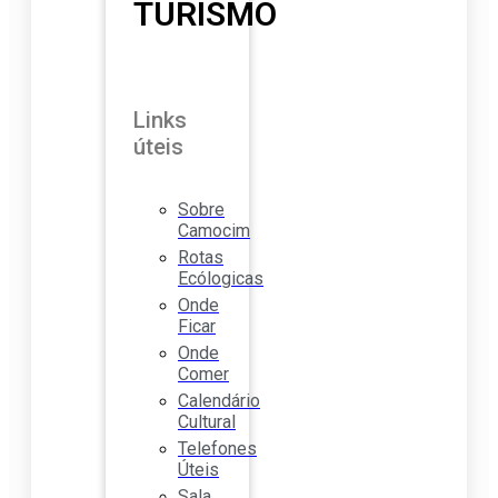
TURISMO
Links
úteis
Sobre
Camocim
Rotas
Ecólogicas
Onde
Ficar
Onde
Comer
Calendário
Cultural
Telefones
Úteis
Sala