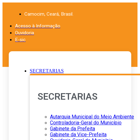
Ir
para
Camocim, Ceará, Brasil.
o
conteúdo
Acesso à Informação
Ouvidoria
E-sic
SECRETARIAS
SECRETARIAS
Autarquia Municipal do Meio Ambiente
Controladoria-Geral do Município
Gabinete da Prefeita
Gabinete da Vice-Prefeita