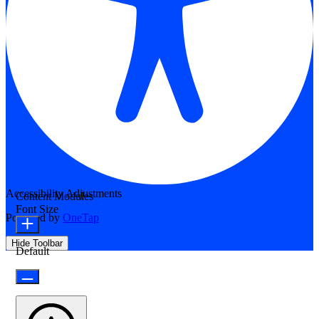
Accessibility Adjustments
Content Modules
Font Size
Powered by
OneTap
Hide Toolbar
Default