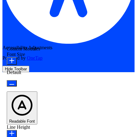
Accessibility Adjustments
Content Modules
Font Size
Powered by
OneTap
Hide Toolbar
Default
Readable Font
Line Height