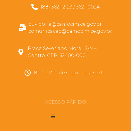
(88) 3621-2123 / 3621-0024
ouvidoria@camocim.ce.gov.br
comunicacao@camocim.ce.gov.br
Praça Severiano Morel, S/N –
Centro. CEP: 62400-000
8h às 14h, de segunda a sexta.
ACESSO RÁPIDO