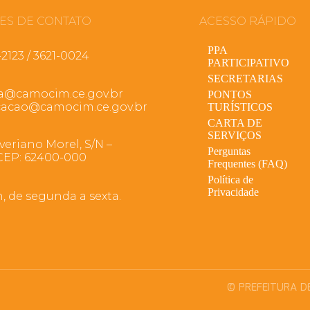
ES DE CONTATO
ACESSO RÁPIDO
PPA
-2123 / 3621-0024
PARTICIPATIVO
SECRETARIAS
ia@camocim.ce.gov.br
PONTOS
acao@camocim.ce.gov.br
TURÍSTICOS
CARTA DE
SERVIÇOS
veriano Morel, S/N –
Perguntas
CEP: 62400-000
Frequentes (FAQ)
Política de
Privacidade
h, de segunda a sexta.
© PREFEITURA D