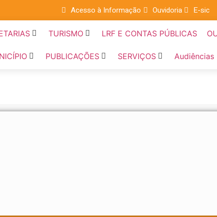
Acesso à Informação
Ouvidoria
E-sic
ETARIAS
TURISMO
LRF E CONTAS PÚBLICAS
OU
NICÍPIO
PUBLICAÇÕES
SERVIÇOS
Audiências