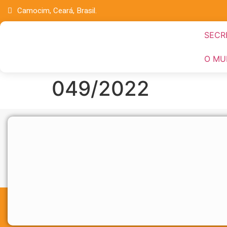
Camocim, Ceará, Brasil.
SECR
O MU
049/2022