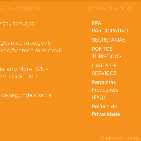
S DE CONTATO
ACESSO RÁPIDO
PPA
2123 / 3621-0024
PARTICIPATIVO
SECRETARIAS
a@camocim.ce.gov.br
PONTOS
cao@camocim.ce.gov.br
TURÍSTICOS
CARTA DE
eriano Morel, S/N –
SERVIÇOS
EP: 62400-000
Perguntas
Frequentes
, de segunda a sexta.
(FAQ)
Política de
Privacidade
© PREFEITURA DE