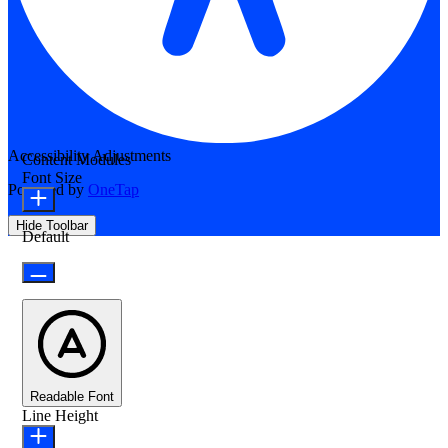
Accessibility Adjustments
Content Modules
Font Size
Powered by
OneTap
Hide Toolbar
Default
Readable Font
Line Height