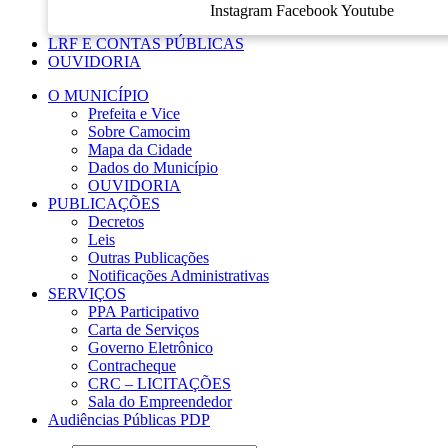
Instagram
Facebook
Youtube
LRF E CONTAS PÚBLICAS
OUVIDORIA
O MUNICÍPIO
Prefeita e Vice
Sobre Camocim
Mapa da Cidade
Dados do Município
OUVIDORIA
PUBLICAÇÕES
Decretos
Leis
Outras Publicações
Notificações Administrativas
SERVIÇOS
PPA Participativo
Carta de Serviços
Governo Eletrônico
Contracheque
CRC – LICITAÇÕES
Sala do Empreendedor
Audiências Públicas PDP