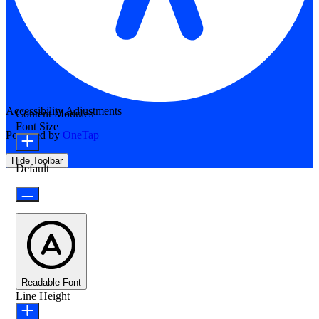
Accessibility Adjustments
Content Modules
Font Size
Powered by
OneTap
Hide Toolbar
Default
Readable Font
Line Height