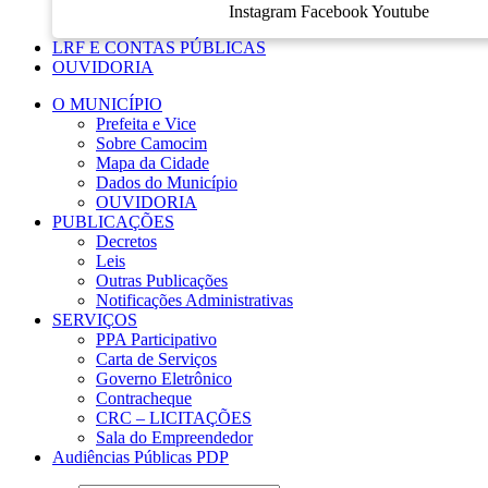
Instagram
Facebook
Youtube
LRF E CONTAS PÚBLICAS
OUVIDORIA
O MUNICÍPIO
Prefeita e Vice
Sobre Camocim
Mapa da Cidade
Dados do Município
OUVIDORIA
PUBLICAÇÕES
Decretos
Leis
Outras Publicações
Notificações Administrativas
SERVIÇOS
PPA Participativo
Carta de Serviços
Governo Eletrônico
Contracheque
CRC – LICITAÇÕES
Sala do Empreendedor
Audiências Públicas PDP