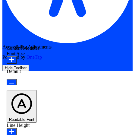
Accessibility Adjustments
Content Modules
Font Size
Powered by
OneTap
Hide Toolbar
Default
Readable Font
Line Height