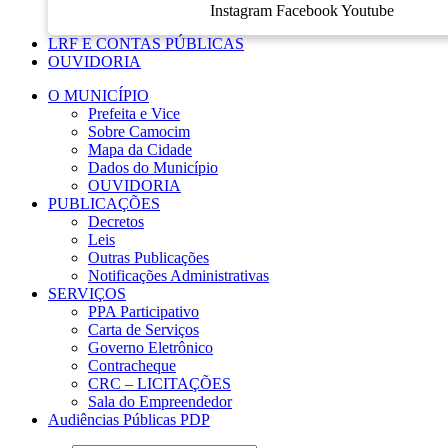
Instagram
Facebook
Youtube
LRF E CONTAS PÚBLICAS
OUVIDORIA
O MUNICÍPIO
Prefeita e Vice
Sobre Camocim
Mapa da Cidade
Dados do Município
OUVIDORIA
PUBLICAÇÕES
Decretos
Leis
Outras Publicações
Notificações Administrativas
SERVIÇOS
PPA Participativo
Carta de Serviços
Governo Eletrônico
Contracheque
CRC – LICITAÇÕES
Sala do Empreendedor
Audiências Públicas PDP