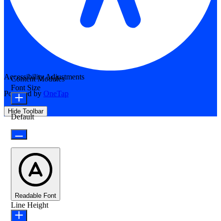
Accessibility Adjustments
Content Modules
Font Size
Powered by
OneTap
Hide Toolbar
Default
Readable Font
Line Height