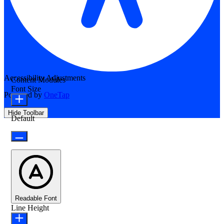
Accessibility Adjustments
Content Modules
Font Size
Powered by
OneTap
Hide Toolbar
Default
Readable Font
Line Height