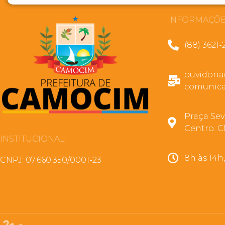
INFORMAÇÕE
(88) 3621-
ouvidori
comunica
Praça Sev
Centro. C
INSTITUCIONAL
8h às 14h
CNPJ: 07.660.350/0001-23