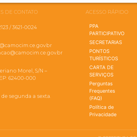
S DE CONTATO
ACESSO RÁPIDO
PPA
2123 / 3621-0024
PARTICIPATIVO
SECRETARIAS
a@camocim.ce.gov.br
PONTOS
cao@camocim.ce.gov.br
TURÍSTICOS
CARTA DE
eriano Morel, S/N –
SERVIÇOS
EP: 62400-000
Perguntas
Frequentes
, de segunda a sexta.
(FAQ)
Política de
Privacidade