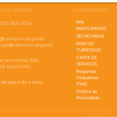
S DE CONTATO
ACESSO RÁPIDO
PPA
2123 / 3621-0024
PARTICIPATIVO
SECRETARIAS
a@camocim.ce.gov.br
PONTOS
cao@camocim.ce.gov.br
TURÍSTICOS
CARTA DE
eriano Morel, S/N –
SERVIÇOS
EP: 62400-000
Perguntas
Frequentes
, de segunda a sexta.
(FAQ)
Política de
Privacidade