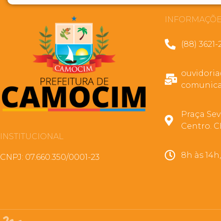
INFORMAÇÕE
(88) 3621-
ouvidori
comunica
Praça Sev
Centro. C
INSTITUCIONAL
8h às 14h
CNPJ: 07.660.350/0001-23