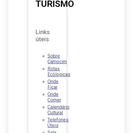
TURISMO
Links
úteis
Sobre
Camocim
Rotas
Ecólogicas
Onde
Ficar
Onde
Comer
Calendário
Cultural
Telefones
Úteis
Sala