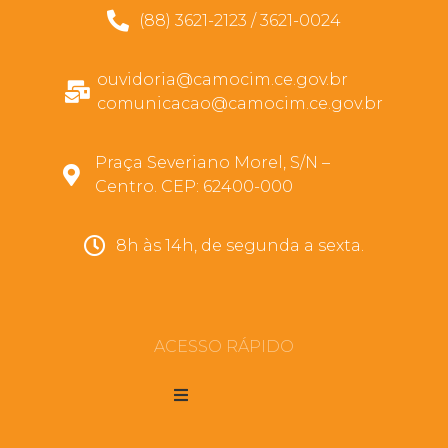
(88) 3621-2123 / 3621-0024
ouvidoria@camocim.ce.gov.br
comunicacao@camocim.ce.gov.br
Praça Severiano Morel, S/N –
Centro. CEP: 62400-000
8h às 14h, de segunda a sexta.
ACESSO RÁPIDO