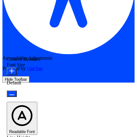
Accessibility Adjustments
Content Modules
Font Size
Powered by
OneTap
Hide Toolbar
Default
Readable Font