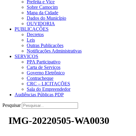
Prefeita e Vice
Sobre Camocim
Mapa da Cidade
Dados do Município
OUVIDORIA
PUBLICAÇÕES
Decretos
Leis
Outras Publicações
Notificações Administrativas
SERVIÇOS
PPA Participativo
Carta de Serviços
Governo Eletrônico
Contracheque
CRC – LICITAÇÕES
Sala do Empreendedor
Audiências Públicas PDP
Pesquisar
IMG-20220505-WA0030