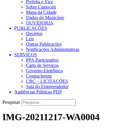
Prefeita e Vice
Sobre Camocim
Mapa da Cidade
Dados do Município
OUVIDORIA
PUBLICAÇÕES
Decretos
Leis
Outras Publicações
Notificações Administrativas
SERVIÇOS
PPA Participativo
Carta de Serviços
Governo Eletrônico
Contracheque
CRC – LICITAÇÕES
Sala do Empreendedor
Audiências Públicas PDP
Pesquisar
IMG-20211217-WA0004