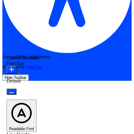
Accessibility Adjustments
Content Modules
Font Size
Powered by
OneTap
Hide Toolbar
Default
Readable Font