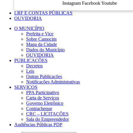
Instagram
Facebook
Youtube
LRF E CONTAS PÚBLICAS
OUVIDORIA
O MUNICÍPIO
Prefeita e Vice
Sobre Camocim
Mapa da Cidade
Dados do Município
OUVIDORIA
PUBLICAÇÕES
Decretos
Leis
Outras Publicações
Notificações Administrativas
SERVIÇOS
PPA Participativo
Carta de Serviços
Governo Eletrônico
Contracheque
CRC – LICITAÇÕES
Sala do Empreendedor
Audiências Públicas PDP