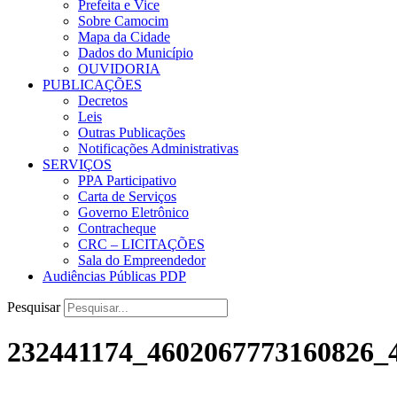
Prefeita e Vice
Sobre Camocim
Mapa da Cidade
Dados do Município
OUVIDORIA
PUBLICAÇÕES
Decretos
Leis
Outras Publicações
Notificações Administrativas
SERVIÇOS
PPA Participativo
Carta de Serviços
Governo Eletrônico
Contracheque
CRC – LICITAÇÕES
Sala do Empreendedor
Audiências Públicas PDP
Pesquisar
232441174_4602067773160826_