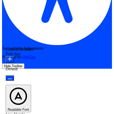
Accessibility Adjustments
Content Modules
Font Size
Powered by
OneTap
Hide Toolbar
Default
Readable Font