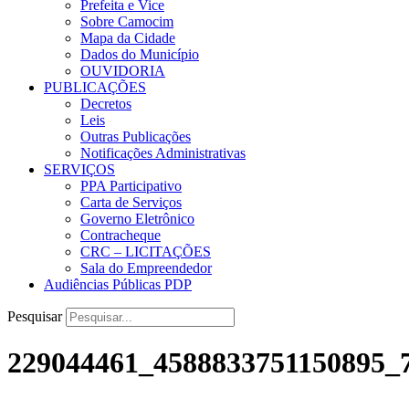
Prefeita e Vice
Sobre Camocim
Mapa da Cidade
Dados do Município
OUVIDORIA
PUBLICAÇÕES
Decretos
Leis
Outras Publicações
Notificações Administrativas
SERVIÇOS
PPA Participativo
Carta de Serviços
Governo Eletrônico
Contracheque
CRC – LICITAÇÕES
Sala do Empreendedor
Audiências Públicas PDP
Pesquisar
229044461_4588833751150895_