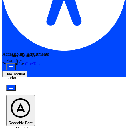
Accessibility Adjustments
Content Modules
Font Size
Powered by
OneTap
Hide Toolbar
Default
Readable Font