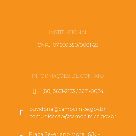
INSTITUCIONAL
CNPJ: 07.660.350/0001-23
INFORMAÇÕES DE CONTATO
(88) 3621-2123 / 3621-0024
ouvidoria@camocim.ce.gov.br
comunicacao@camocim.ce.gov.br
Praça Severiano Morel, S/N –