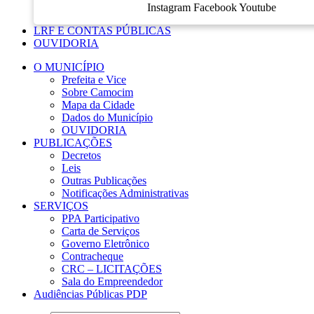
Instagram
Facebook
Youtube
LRF E CONTAS PÚBLICAS
OUVIDORIA
O MUNICÍPIO
Prefeita e Vice
Sobre Camocim
Mapa da Cidade
Dados do Município
OUVIDORIA
PUBLICAÇÕES
Decretos
Leis
Outras Publicações
Notificações Administrativas
SERVIÇOS
PPA Participativo
Carta de Serviços
Governo Eletrônico
Contracheque
CRC – LICITAÇÕES
Sala do Empreendedor
Audiências Públicas PDP