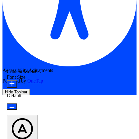
Accessibility Adjustments
Content Modules
Font Size
Powered by
OneTap
Hide Toolbar
Default