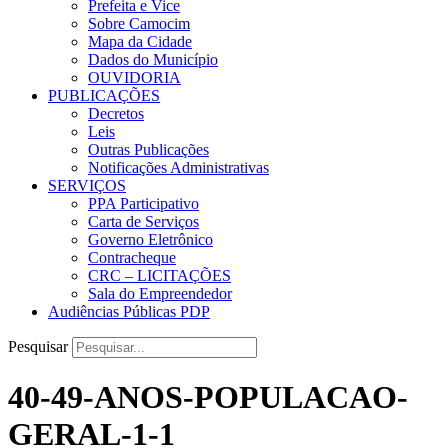
Prefeita e Vice
Sobre Camocim
Mapa da Cidade
Dados do Município
OUVIDORIA
PUBLICAÇÕES
Decretos
Leis
Outras Publicações
Notificações Administrativas
SERVIÇOS
PPA Participativo
Carta de Serviços
Governo Eletrônico
Contracheque
CRC – LICITAÇÕES
Sala do Empreendedor
Audiências Públicas PDP
Pesquisar
40-49-ANOS-POPULACAO-
GERAL-1-1