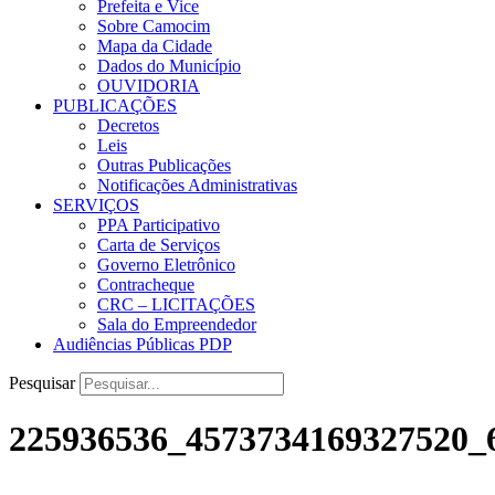
Prefeita e Vice
Sobre Camocim
Mapa da Cidade
Dados do Município
OUVIDORIA
PUBLICAÇÕES
Decretos
Leis
Outras Publicações
Notificações Administrativas
SERVIÇOS
PPA Participativo
Carta de Serviços
Governo Eletrônico
Contracheque
CRC – LICITAÇÕES
Sala do Empreendedor
Audiências Públicas PDP
Pesquisar
225936536_4573734169327520_