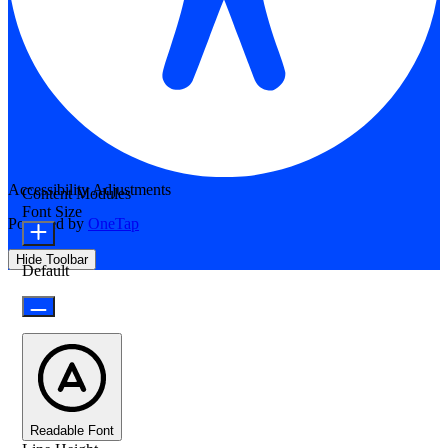
Accessibility Adjustments
Content Modules
Font Size
Powered by
OneTap
Hide Toolbar
Default
Readable Font