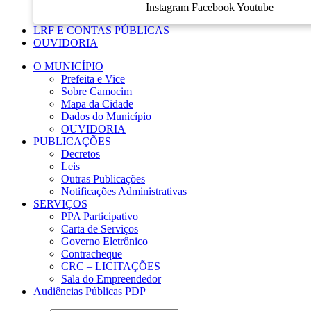
Instagram
Facebook
Youtube
LRF E CONTAS PÚBLICAS
OUVIDORIA
O MUNICÍPIO
Prefeita e Vice
Sobre Camocim
Mapa da Cidade
Dados do Município
OUVIDORIA
PUBLICAÇÕES
Decretos
Leis
Outras Publicações
Notificações Administrativas
SERVIÇOS
PPA Participativo
Carta de Serviços
Governo Eletrônico
Contracheque
CRC – LICITAÇÕES
Sala do Empreendedor
Audiências Públicas PDP