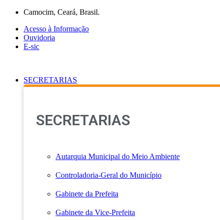
Ir
Camocim, Ceará, Brasil.
para
Acesso à Informação
o
Ouvidoria
conteúdo
E-sic
SECRETARIAS
SECRETARIAS
Autarquia Municipal do Meio Ambiente
Controladoria-Geral do Município
Gabinete da Prefeita
Gabinete da Vice-Prefeita