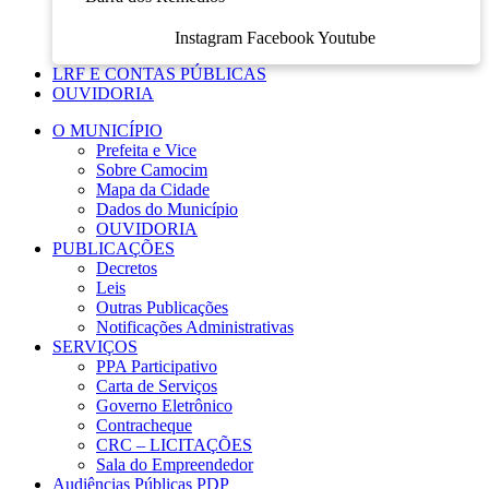
Instagram
Facebook
Youtube
LRF E CONTAS PÚBLICAS
OUVIDORIA
O MUNICÍPIO
Prefeita e Vice
Sobre Camocim
Mapa da Cidade
Dados do Município
OUVIDORIA
PUBLICAÇÕES
Decretos
Leis
Outras Publicações
Notificações Administrativas
SERVIÇOS
PPA Participativo
Carta de Serviços
Governo Eletrônico
Contracheque
CRC – LICITAÇÕES
Sala do Empreendedor
Audiências Públicas PDP