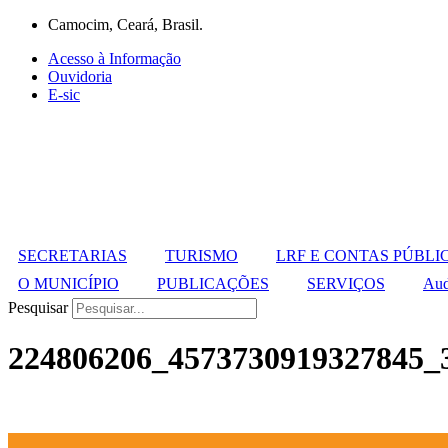
Ir
Camocim, Ceará, Brasil.
para
Acesso à Informação
o
Ouvidoria
conteúdo
E-sic
SECRETARIAS
TURISMO
LRF E CONTAS PÚBLI
O MUNICÍPIO
PUBLICAÇÕES
SERVIÇOS
Aud
Pesquisar
224806206_4573730919327845_