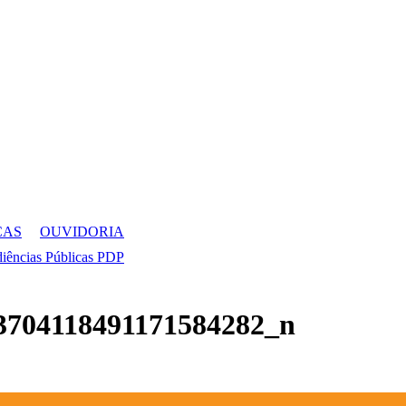
CAS
OUVIDORIA
iências Públicas PDP
3704118491171584282_n