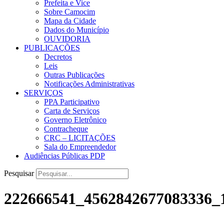
Prefeita e Vice
Sobre Camocim
Mapa da Cidade
Dados do Município
OUVIDORIA
PUBLICAÇÕES
Decretos
Leis
Outras Publicações
Notificações Administrativas
SERVIÇOS
PPA Participativo
Carta de Serviços
Governo Eletrônico
Contracheque
CRC – LICITAÇÕES
Sala do Empreendedor
Audiências Públicas PDP
Pesquisar
222666541_4562842677083336_