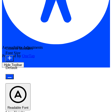
Accessibility Adjustments
Content Modules
Font Size
Powered by
OneTap
Hide Toolbar
Default
Readable Font