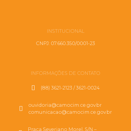
INSTITUCIONAL
CNPJ: 07.660.350/0001-23
INFORMAÇÕES DE CONTATO
(88) 3621-2123 / 3621-0024
ouvidoria@camocim.ce.gov.br
comunicacao@camocim.ce.gov.br
Praça Severiano Morel, S/N –