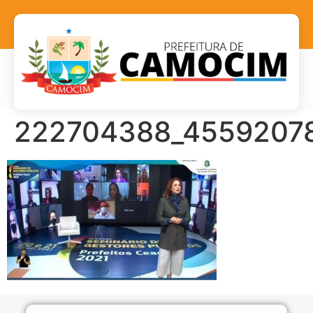
222704388_45592078