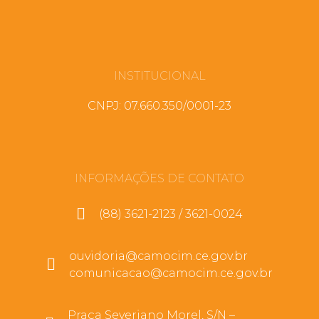
INSTITUCIONAL
CNPJ: 07.660.350/0001-23
INFORMAÇÕES DE CONTATO
(88) 3621-2123 / 3621-0024
ouvidoria@camocim.ce.gov.br
comunicacao@camocim.ce.gov.br
Praça Severiano Morel, S/N –