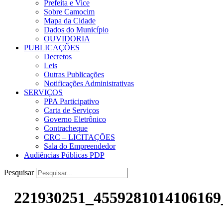
Prefeita e Vice
Sobre Camocim
Mapa da Cidade
Dados do Município
OUVIDORIA
PUBLICAÇÕES
Decretos
Leis
Outras Publicações
Notificações Administrativas
SERVIÇOS
PPA Participativo
Carta de Serviços
Governo Eletrônico
Contracheque
CRC – LICITAÇÕES
Sala do Empreendedor
Audiências Públicas PDP
Pesquisar
221930251_4559281014106169