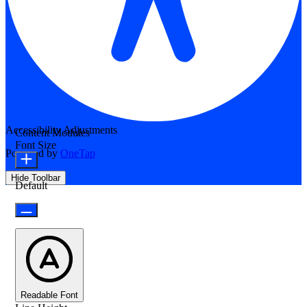
Accessibility Adjustments
Content Modules
Font Size
Powered by
OneTap
Hide Toolbar
Default
Readable Font